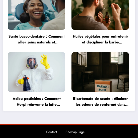
Santé bucco-dentaire : Comment
Huiles végétales pour entretenir
allier soins naturels et
et discipliner la barbe
techniques modernes pour un
naturellement
sourire éclatant ?
Adieu pesticides : Comment
Bicarbonate de soude : éliminer
Horpi réinvente la lutte
les odeurs de renfermé dans
biologique contre les pucerons
une maison fermée longtemps
?
Contact
Sitemap Page