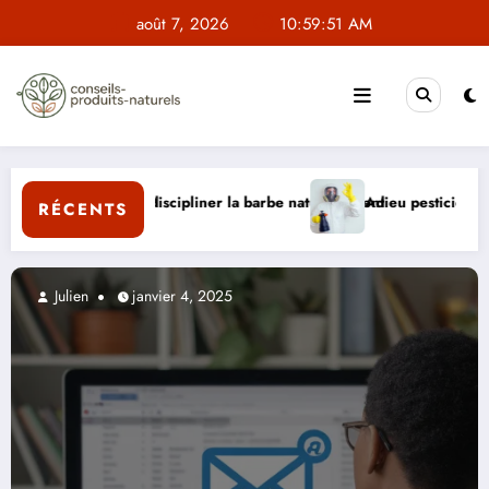
Aller
août 7, 2026
10:59:53 AM
au
contenu
t ?
t discipliner la barbe naturellement
Adieu pesticides : Comment Horpi réin
RÉCENTS
Julien
janvier 4, 2025