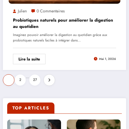
Julien
0 Commentaires
Probiotiques naturels pour améliorer la digestion
au quotidien
Imaginez pouvoir améliorer la digestion au quotidien grâce aux
probiotiques naturels faciles à intégrer dans…
Lire la suite
Mai 1, 2026
Pagination
…
1
2
27
des
publications
TOP ARTICLES