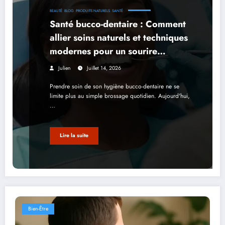
BEAUTÉ
BLOG
PRODUITS NATURELS
SANTÉ
Santé bucco-dentaire : Comment
allier soins naturels et techniques
modernes pour un sourire
éclatant ?
Julien
Juillet 14, 2026
Prendre soin de son hygiène bucco-dentaire ne se
limite plus au simple brossage quotidien. Aujourd'hui,
…
Lire la suite
Bien-Être