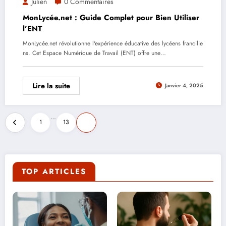
Julien
0 Commentaires
MonLycée.net : Guide Complet pour Bien Utiliser
l’ENT
MonLycée.net révolutionne l'expérience éducative des lycéens francilie
ns. Cet Espace Numérique de Travail (ENT) offre une…
Lire la suite
Janvier 4, 2025
Pagination
…
1
13
14
des
publications
TOP ARTICLES